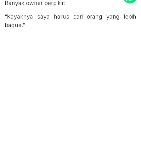
Banyak owner berpikir:
“Kayaknya saya harus cari orang yang lebih
bagus.”
Padahal sering kali masalah utamanya bukan
orangnya, melainkan sistem kerjanya.
Tim yang baik pun akan kesulitan jika:
Data tersebar di banyak aplikasi
Approval masih manual
Informasi tidak real-time
Proses kerja berubah-ubah
Tidak ada dashboard yang jelas
Akibatnya owner tetap harus turun tangan terus.
Solusi Bukan Menambah Beban, Tapi