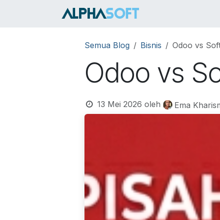
Skip ke Konten
HOME
SER
Semua Blog
Bisnis
Odoo vs Sof
Odoo vs So
13 Mei 2026
oleh
Ema Kharis