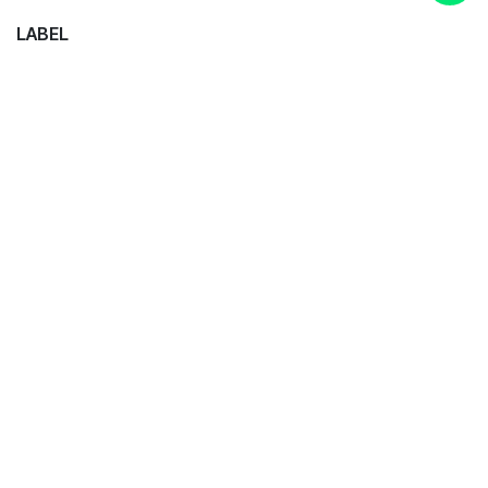
LABEL
BLOG-BLOG KAMI
Travel
Tutorial Odoo
Bisnis
Blog ERP
odoo studio
Internal
ARSIP