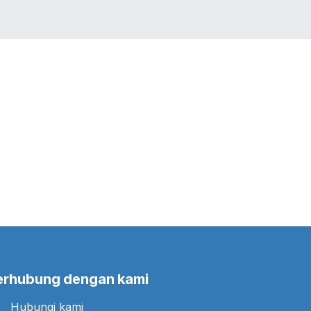
LIO
JOBS
BLOG
Toko
CONTACT US
erhubung dengan kami
Hubungi kami