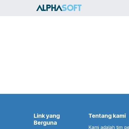
Skip ke Konten
HOME
SER
Link yang
Tentang kami
Berguna
Kami adalah tim 