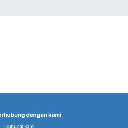
LIO
JOBS
BLOG
Toko
CONTACT US
erhubung dengan kami
Hubungi kami