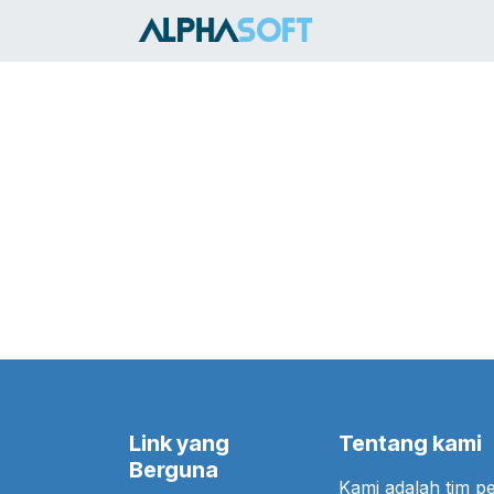
Skip ke Konten
HOME
SER
Link yang
Tentang kami
Berguna
Kami adalah tim 