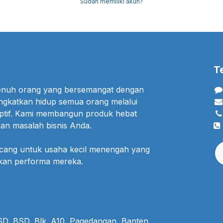
Sudah memiliki akun?
T
penuh orang yang bersemangat dengan
ngkatkan hidup semua orang melalui
uptif. Kami membangun produk hebat
an masalah bisnis Anda.
ncang untuk usaha kecil menengah yang
lkan performa mereka.
BSD, BSD, Blk. A10, Pagedangan, Banten