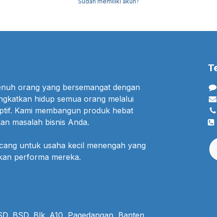
Sudah memiliki akun?
T
penuh orang yang bersemangat dengan
ngkatkan hidup semua orang melalui
uptif. Kami membangun produk hebat
an masalah bisnis Anda.
ncang untuk usaha kecil menengah yang
lkan performa mereka.
BSD, BSD, Blk. A10, Pagedangan, Banten