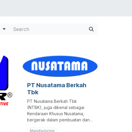
LIO
JOBS
BLOG
SHOP
CONTACT US
s
PT Nusatama Berkah
Tbk
PT Nusatama Berkah Tbk
(NTBK), juga dikenal sebagai
Kendaraan Khusus Nusatama,
bergerak dalam pembuatan dan
fabrikasi kendaraan khusus, yang
Manufacturing