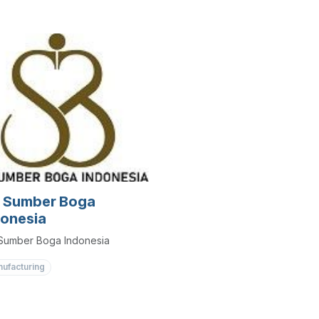
 ERP Modul : IOM, PR, PO,
ntory, CRM, Sales, Work
r, Survey, Accounting, etc
. Sumber Boga
donesia
Sumber Boga Indonesia
ufacturing