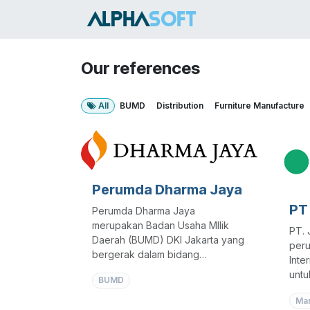
Skip to Content
HOME
SER
Our references
All
BUMD
Distribution
Furniture Manufacture
Perumda Dharma Jaya
PT
Perumda Dharma Jaya
merupakan Badan Usaha MIlik
PT. 
Daerah (BUMD) DKI Jakarta yang
peru
bergerak dalam bidang
Inte
perdagangan dan industri daging.
untu
BUMD
busi
dan memiliki beberapa unit usaha
Man