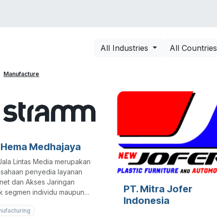
VICES
SOLUTIONS
COURSES
PORTOFO
All Industries
All Countrie
Manufacture
 Hema Medhajaya
Jala Lintas Media merupakan
sahaan penyedia layanan
rnet dan Akses Jaringan
PT. Mitra Jofer
k segmen individu maupun
Indonesia
ness
ufacturing