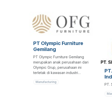
seperti :
odoo
Unit Usaha Produksi
Inve
Unit Usaha Rumah Potong Hewan
Orde
(RPH)
Unit Usaha Penggemukan Hewan
Unit Usaha Pemasaran
Unit Usaha Cold Storage dan
Kandang Hewan
PT Olympic Furniture
Gemilang
PT Olympic Furniture Gemilang
merupakan anak perusahaan dari
Olympic Grup, perusahaan ini
PT
terletak di kawasan industri
In
Olympic di Kaum sari Bogor
Manufacturing
sedangkan untuk pabriknya
PT. 
terletak di Sukabumi. Olympic
Furniture Gemilang adalah
Man
perusahaan yang bergerak
dibidang Manufacturing furniture.