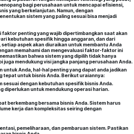
 penopang bagi perusahaan untuk mencapai efisiensi,
snis yang berkelanjutan. Namun, dengan
menentukan sistem yang paling sesuai bisa menjadi
i faktor penting yang wajib dipertimbangkan saat akan
Dari kebutuhan spesifik hingga anggaran, dan dari
 setiap aspek akan diuraikan untuk membantu Anda
ngan memahami dan mengevaluasi faktor-faktor ini
emastikan bahwa sistem yang dipilih tidak hanya
pi juga mendukung visi jangka panjang perusahaan Anda.
 untuk Anda, hal-hal penting yang dapat anda jadikan
g tepat untuk bisnis Anda. Berikut uraiannya:
em sesuai dengan kebutuhan spesifik bisnis Anda.
ng diperlukan untuk mendukung operasi harian.
dapat berkembang bersama bisnis Anda. Sistem harus
me kerja dan kompleksitas seiring dengan
mentasi, pemeliharaan, dan pembaruan sistem. Pastikan
aran bisnis Anda.