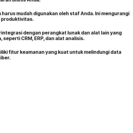
m harus mudah digunakan oleh staf Anda. Ini mengurangi
produktivitas.
rintegrasi dengan perangkat lunak dan alat lain yang
 seperti CRM, ERP, dan alat analisis.
liki fitur keamanan yang kuat untuk melindungi data
iber.
enyedia yang menawarkan dukungan teknis yang baik dan
ntuk memastikan masalah dapat diselesaikan dengan
istem harus dapat disesuaikan dengan kebutuhan unik
nyesuaikan sistem membantu dalam meningkatkan
set tentang reputasi penyedia sistem dan baca ulasan
n wawasan tentang keandalan dan kualitas sistem.