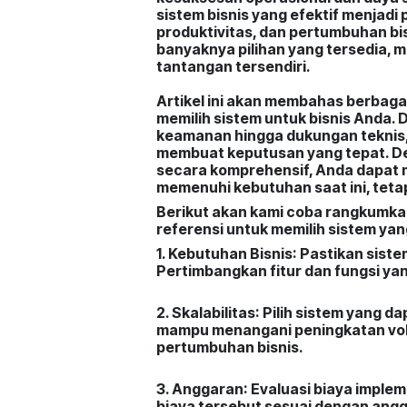
sistem bisnis yang efektif menjadi
produktivitas, dan pertumbuhan bi
banyaknya pilihan yang tersedia, 
tantangan tersendiri.
Artikel ini akan membahas berbaga
memilih sistem untuk bisnis Anda. 
keamanan hingga dukungan teknis,
membuat keputusan yang tepat. De
secara komprehensif, Anda dapat m
memenuhi kebutuhan saat ini, teta
Berikut akan kami coba rangkumkan
referensi untuk memilih sistem yan
1. Kebutuhan Bisnis
: Pastikan sist
Pertimbangkan fitur dan fungsi ya
2. Skalabilitas
: Pilih sistem yang 
mampu menangani peningkatan volu
pertumbuhan bisnis.
3. Anggaran
: Evaluasi biaya imple
biaya tersebut sesuai dengan angg