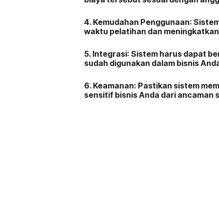
4. Kemudahan Penggunaan
: Siste
waktu pelatihan dan meningkatkan 
5. Integrasi
: Sistem harus dapat be
sudah digunakan dalam bisnis Anda,
6. Keamanan:
Pastikan sistem memi
sensitif bisnis Anda dari ancaman s
7. Dukungan dan Layanan
: Pilih p
layanan purna jual. Ini penting u
cepat.
8. Fleksibilitas dan Kustomisasi
: S
bisnis Anda. Kemampuan untuk me
efisiensi.
9. Reputasi dan Ulasan
: Lakukan ri
dari pengguna lain. Ini memberika