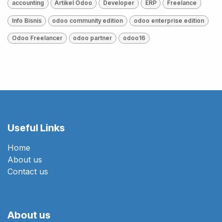
accounting
Artikel Odoo
Developer
ERP
Freelance
Info Bisnis
odoo community edition
odoo enterprise edition
Odoo Freelancer
odoo partner
odoo16
Useful Links
Home
About us
Contact us
About us