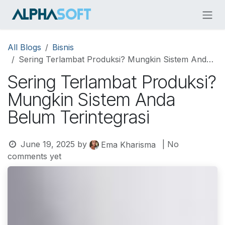
Skip to Content
All Blogs
Bisnis
Sering Terlambat Produksi? Mungkin Sistem Anda Belum Terintegrasi
Sering Terlambat Produksi?
Mungkin Sistem Anda
Belum Terintegrasi
June 19, 2025
by
| No
Ema Kharisma
comments yet