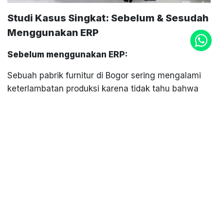
Studi Kasus Singkat: Sebelum & Sesudah
Menggunakan ERP
Sebelum menggunakan ERP:
Sebuah pabrik furnitur di Bogor sering mengalami
keterlambatan produksi karena tidak tahu bahwa
stok bahan pendukung sering habis saat jadwal
produksi tiba. Koordinasi antar tim masih
menggunakan chat manual dan spreadsheet.
Sehingga menimbulkan ketidakcocokan data
berujung pada terlambatnya proses produksi.
Setelah menggunakan ERP:
Dengan sistem ERP terintegrasi, tim pembelian bisa
langsung mendapat notifikasi ketika stok kemasan