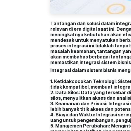
Tantangan dan solusi dalam integra
relevan di era digital saat ini. De
meningkatnya kebutuhan akan efis
mendesak untuk menyatukan berbag
proses integrasi ini tidaklah tanp
masalah keamanan, tantangan yang 
akan membahas berbagai tantangan
memastikan integrasi sistem bisnis
Integrasi dalam sistem bisnis men
1. Ketidakcocokan Teknologi: Sis
tidak kompatibel, membuat integras
2. Data Silos: Data yang tersebar
silos, menyulitkan akses dan analisi
3. Keamanan dan Privasi: Integras
lebih banyak titik akses dan poten
4. Biaya dan Waktu: Integrasi seri
uang untuk pengembangan, penguji
5. Manajemen Perubahan: Menginte