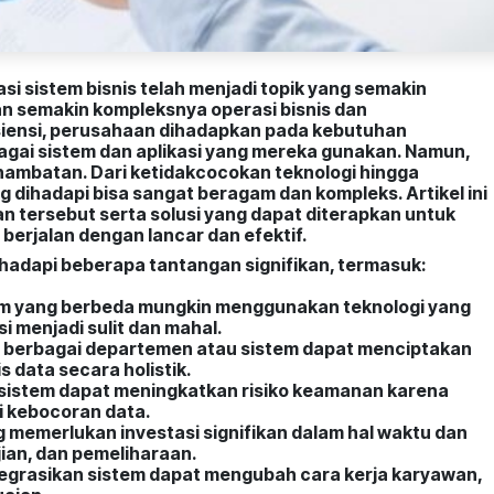
si sistem bisnis telah menjadi topik yang semakin
ngan semakin kompleksnya operasi bisnis dan
iensi, perusahaan dihadapkan pada kebutuhan
ai sistem dan aplikasi yang mereka gunakan. Namun,
a hambatan. Dari ketidakcocokan teknologi hingga
dihadapi bisa sangat beragam dan kompleks. Artikel ini
 tersebut serta solusi yang dapat diterapkan untuk
 berjalan dengan lancar dan efektif.
ghadapi beberapa tantangan signifikan, termasuk:
tem yang berbeda mungkin menggunakan teknologi yang
i menjadi sulit dan mahal.
 di berbagai departemen atau sistem dapat menciptakan
s data secara holistik.
i sistem dapat meningkatkan risiko keamanan karena
si kebocoran data.
ng memerlukan investasi signifikan dalam hal waktu dan
an, dan pemeliharaan.
grasikan sistem dapat mengubah cara kerja karyawan,