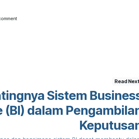
 comment
Read Nex
tingnya Sistem Busines
ce (BI) dalam Pengambila
Keputusa