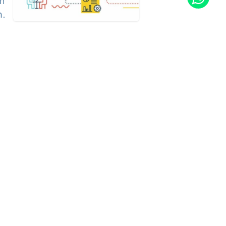
am
n.
onnect with us
Contact us
info@alphasoft.co.id
0821-1035-0461
0813-1010-909