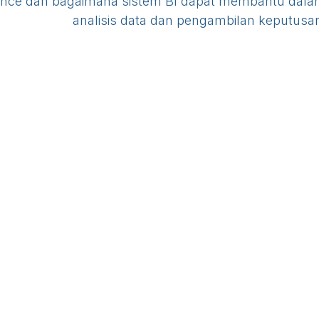
igence dan bagaimana sistem BI dapat membantu dal
analisis data dan pengambilan keputusa
C
passionate people whose goal is to
 life through disruptive products. We
ts to solve your business problems.
designed for small to medium size
to optimize their performance.
BSD, BSD, Blk. A10, Pagedangan, Banten