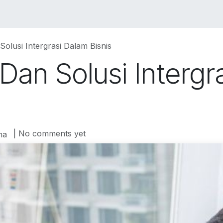
VICES
SOLUTIONS
COURSES
PORTOFO
olusi Intergrasi Dalam Bisnis
Dan Solusi Intergr
| No comments yet
ma