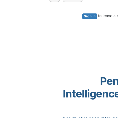
to leave a
Sign in
Pen
Intelligen