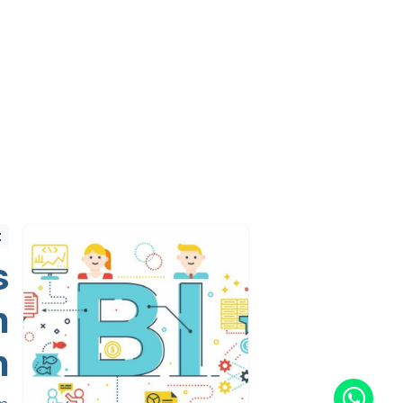
t
s
n
n