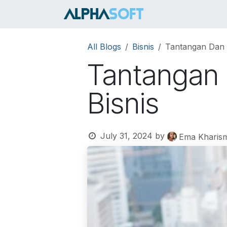
Skip to Content
HOME
SER
All Blogs
Bisnis
Tantangan Dan S
Tantangan 
Bisnis
July 31, 2024
by
Ema Kharis