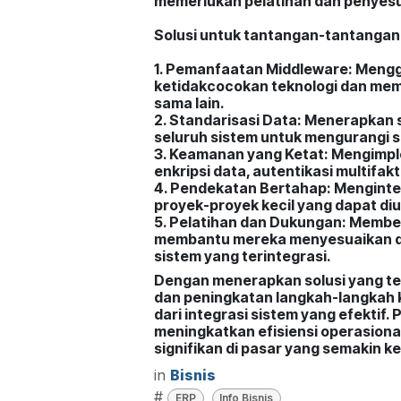
memerlukan pelatihan dan penyesu
Solusi untuk tantangan-tantangan i
1. Pemanfaatan Middleware: Meng
ketidakcocokan teknologi dan mem
sama lain.
2. Standarisasi Data: Menerapkan 
seluruh sistem untuk mengurangi si
3. Keamanan yang Ketat: Mengimpl
enkripsi data, autentikasi multifa
4. Pendekatan Bertahap: Menginte
proyek-proyek kecil yang dapat di
5. Pelatihan dan Dukungan: Membe
membantu mereka menyesuaikan di
sistem yang terintegrasi.
Dengan menerapkan solusi yang tep
dan peningkatan langkah-langkah
dari integrasi sistem yang efektif.
meningkatkan efisiensi operasiona
signifikan di pasar yang semakin k
in
Bisnis
#
ERP
Info Bisnis