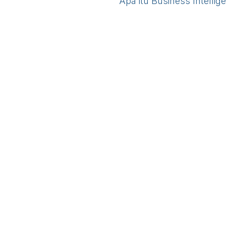
Apa itu Business Intell
Useful Links
About us
Home
We are a team of 
About us
improve everyone's
Contact us
build great produc
Our products are 
companies willing 
Head Office :
Ruko District 91 