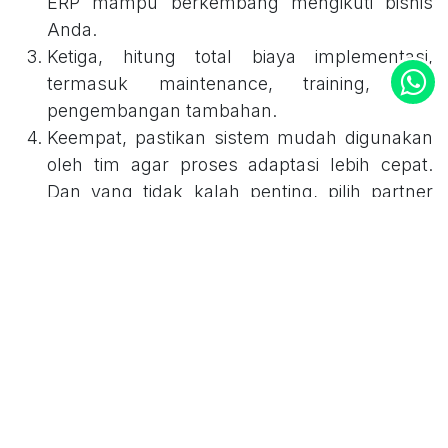
ERP mampu berkembang mengikuti bisnis
Anda.
Ketiga, hitung total biaya implementasi,
termasuk maintenance, training, dan
pengembangan tambahan.
Keempat, pastikan sistem mudah digunakan
oleh tim agar proses adaptasi lebih cepat.
Dan yang tidak kalah penting, pilih partner
implementasi yang berpengalaman agar
proses implementasi berjalan lebih aman dan
efektif.
Lalu mana yang lebih baik? Jawabannya
tergantung kebutuhan bisnis Anda.
Lalu mana yang lebih baik? Jawabannya
tergantung kebutuhan bisnis Anda. Untuk
sebagian besar perusahaan yang ingin