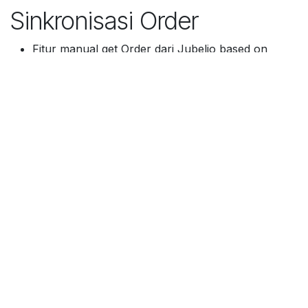
Sinkronisasi Order
Fitur manual get Order dari Jubelio based on
completed order
Fitur get sales based on order ID di Jubelio
Fitur automatic workflow (confirm Sales Order,
Validate Delivery Order, Create Invoice make
Payment based on Channel)
Link yang Berguna
Beranda
About us
Hubungi kami