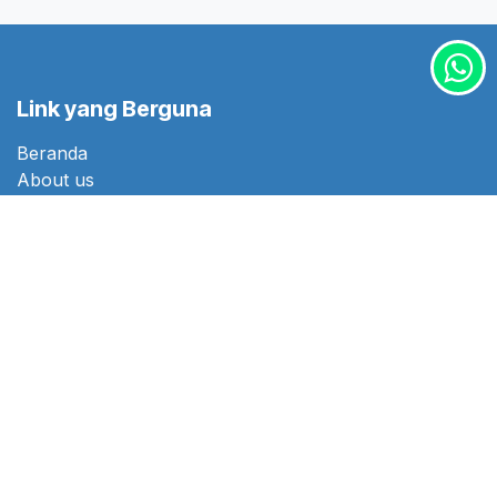
Link yang Berguna
Beranda
About us
Hubungi kami
Tentang kami
Kami adalah tim penuh orang yang bersemangat
dengan tujuan untuk meningkatkan hidup semua
orang melalui produk yang disruptif. Kami membangun
produk hebat untuk menyelesaikan masalah bisnis
Anda.