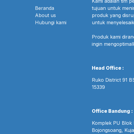
Kami adalah tim 
Beranda
tujuan untuk meni
About us
produk yang disr
Hubungi kami
untuk menyelesaik
Produk kami dira
ingin mengoptima
Head Office :
Ruko District 91 
15339
Office Bandung :
Komplek PU Blok B
Bojongsoang, Kuja