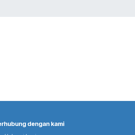
LIO
JOBS
BLOG
Toko
CONTACT US
erhubung dengan kami