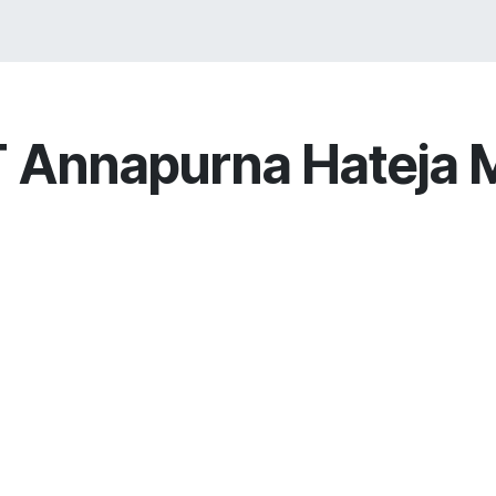
VICES
SOLUTIONS
COURSES
PORTOFO
 Annapurna Hateja M