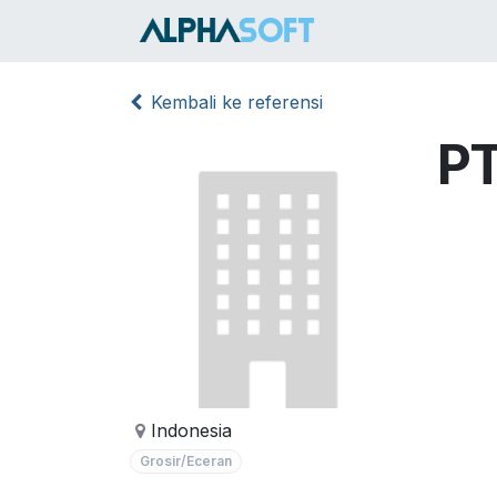
Skip ke Konten
HOME
SER
Kembali ke referensi
PT
Indonesia
Grosir/Eceran