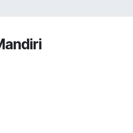
LIO
JOBS
BLOG
Toko
CONTACT US
andiri