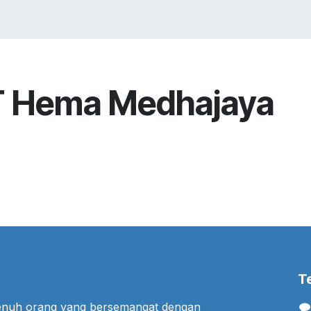
VICES
SOLUTIONS
COURSES
PORTOFO
 Hema Medhajaya
T
penuh orang yang bersemangat dengan