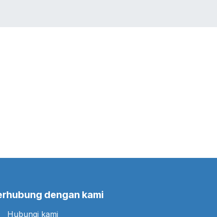
LIO
JOBS
BLOG
Toko
CONTACT US
erhubung dengan kami
Hubungi kami