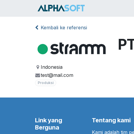
Skip ke Konten
HOME
SER
Kembali ke referensi
PT
Indonesia
test@mail.com
Produksi
Link yang
Tentang kami
Berguna
Kami adalah tim 