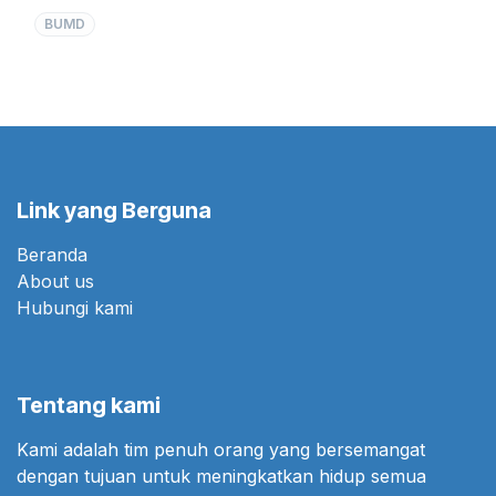
dan memiliki beberapa unit usaha seperti :
BUMD
Unit Usaha Produksi
Unit Usaha Rumah Potong Hewan (RPH)
Unit Usaha Penggemukan Hewan
Unit Usaha Pemasaran
Unit Usaha Cold Storage dan Kandang Hewan
Link yang Berguna
Beranda
About us
Hubungi kami
Tentang kami
Kami adalah tim penuh orang yang bersemangat
dengan tujuan untuk meningkatkan hidup semua