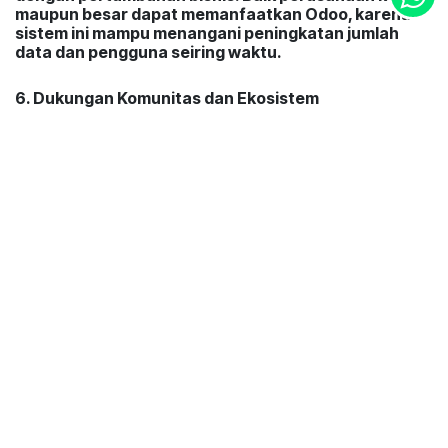
maupun besar dapat memanfaatkan Odoo, karena
sistem ini mampu menangani peningkatan jumlah
data dan pengguna seiring waktu.
6. Dukungan Komunitas dan Ekosistem
Ekosistem Odoo sangat aktif dengan komunitas yang
luas yang terus berkontribusi dalam
mengembangkan modul-modul baru dan
meningkatkan keamanan sistem. Selain itu, Odoo
juga menyediakan versi enterprise yang
menawarkan fitur-fitur tambahan serta dukungan
teknis resmi bagi perusahaan yang membutuhkan.