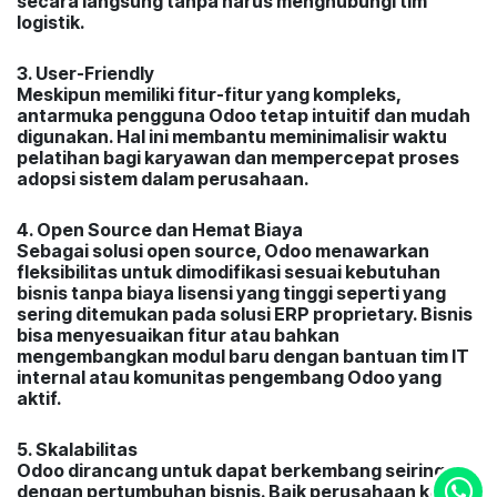
secara langsung tanpa harus menghubungi tim
logistik.
3. User-Friendly
Meskipun memiliki fitur-fitur yang kompleks,
antarmuka pengguna Odoo tetap intuitif dan mudah
digunakan. Hal ini membantu meminimalisir waktu
pelatihan bagi karyawan dan mempercepat proses
adopsi sistem dalam perusahaan.
4. Open Source dan Hemat Biaya
Sebagai solusi open source, Odoo menawarkan
fleksibilitas untuk dimodifikasi sesuai kebutuhan
bisnis tanpa biaya lisensi yang tinggi seperti yang
sering ditemukan pada solusi ERP proprietary. Bisnis
bisa menyesuaikan fitur atau bahkan
mengembangkan modul baru dengan bantuan tim IT
internal atau komunitas pengembang Odoo yang
aktif.
5. Skalabilitas
Odoo dirancang untuk dapat berkembang seiring
dengan pertumbuhan bisnis. Baik perusahaan kecil