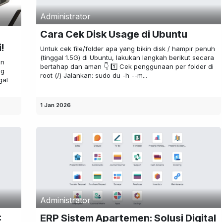
Administrator
Cara Cek Disk Usage di Ubuntu
!
Untuk cek file/folder apa yang bikin disk / hampir penuh
(tinggal 1.5G) di Ubuntu, lakukan langkah berikut secara
an
bertahap dan aman 👇 1️⃣ Cek penggunaan per folder di
ng
root (/) Jalankan: sudo du -h --m...
gal
1 Jan 2026
Administrator
:
ERP Sistem Apartemen: Solusi Digital