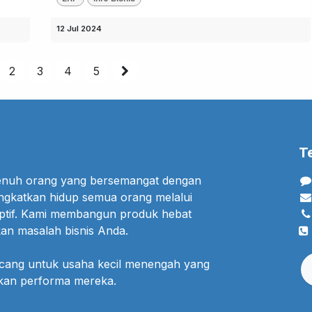
12 Jul 2024
2
3
4
5
T
penuh orang yang bersemangat dengan
ngkatkan hidup semua orang melalui
uptif. Kami membangun produk hebat
an masalah bisnis Anda.
ncang untuk usaha kecil menengah yang
lkan performa mereka.