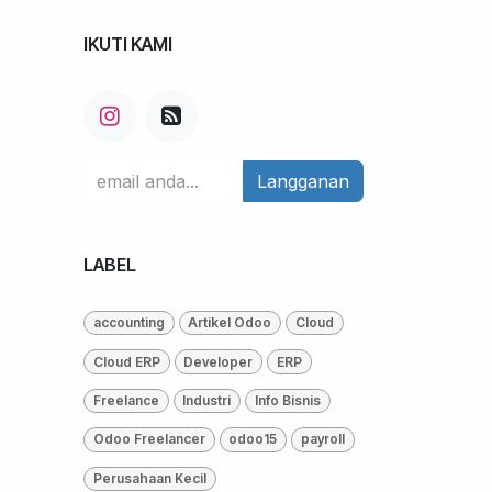
IKUTI KAMI
Langganan
LABEL
accounting
Artikel Odoo
Cloud
Cloud ERP
Developer
ERP
Freelance
Industri
Info Bisnis
Odoo Freelancer
odoo15
payroll
Perusahaan Kecil