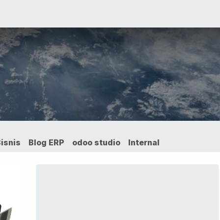
VICES
SOLUTIONS
COURSES
PORTOFO
isnis
Blog ERP
odoo studio
Internal