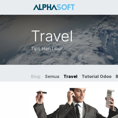
Skip ke Konten
HOME
SER
Travel
Tips Hari Libur
Blog:
Semua
Travel
Tutorial Odoo
B