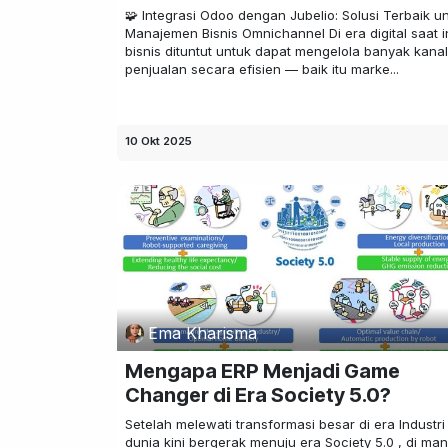
🧩 Integrasi Odoo dengan Jubelio: Solusi Terbaik u
Manajemen Bisnis Omnichannel Di era digital saat in
bisnis dituntut untuk dapat mengelola banyak kanal
penjualan secara efisien — baik itu marke...
10 Okt 2025
Ema Kharisma
Mengapa ERP Menjadi Game
Changer di Era Society 5.0?
Setelah melewati transformasi besar di era Industri 
dunia kini bergerak menuju era Society 5.0 , di ma