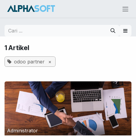
Skip ke Konten
1 Artikel
odoo partner
×
Administrator