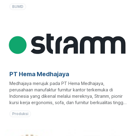
dan memiliki beberapa unit usaha seperti :
BUMD
Unit Usaha Produksi
Unit Usaha Rumah Potong Hewan (RPH)
Unit Usaha Penggemukan Hewan
Unit Usaha Pemasaran
Unit Usaha Cold Storage dan Kandang Hewan
PT Hema Medhajaya
Medhajaya merujuk pada PT Hema Medhajaya,
perusahaan manufaktur furnitur kantor terkemuka di
Indonesia yang dikenal melalui mereknya, Stramm, pionir
kursi kerja ergonomis, sofa, dan furnitur berkualitas tinggi
sejak tahun 1991. Mereka menyediakan solusi furnitur
Produksi
ergonomis inovatif untuk berbagai klien (pemerintah,
korporasi, universitas, rumah sakit), dengan produk
bersertifikasi internasional (ISO, BIFMA, dll.)