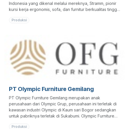
Indonesia yang dikenal melalui mereknya, Stramm, pionir
kursi kerja ergonomis, sofa, dan furnitur berkualitas tinggi
sejak tahun 1991. Mereka menyediakan solusi furnitur
Produksi
ergonomis inovatif untuk berbagai klien (pemerintah,
korporasi, universitas, rumah sakit), dengan produk
bersertifikasi internasional (ISO, BIFMA, dll.)
PT Olympic Furniture Gemilang
PT Olympic Furniture Gemilang merupakan anak
perusahaan dari Olympic Grup, perusahaan ini terletak di
kawasan industri Olympic di Kaum sari Bogor sedangkan
untuk pabriknya terletak di Sukabumi. Olympic Furniture
Gemilang adalah perusahaan yang bergerak dibidang
Produksi
Manufacturing furniture.