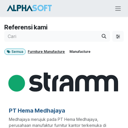
Skip ke Konten
Referensi kami
Semua
Furniture Manufacture
Manufacture
PT Hema Medhajaya
Medhajaya merujuk pada PT Hema Medhajaya,
perusahaan manufaktur furnitur kantor terkemuka di