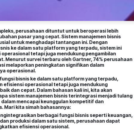
pleks, perusahaan dituntut untuk beroperasi lebih
rubahan pasar yang cepat. Sistem manajemen bisnis
krusial untuk menghadapi tantangan ini. Dengan
nis ke dalam satu platform yang terpadu, sistem ini
i operasional tetapi juga mendukung pengambilan
at. Menurut survei terbaru oleh Gartner, 74% perusahaan
si melaporkan peningkatan signifikan dalam
ya operasional.
ngsi bisnis ke dalam satu platform yang terpadu,
n efisiensi operasional tetapi juga mendukung
aik dan cepat. Dalam bahasan kali ini, kita akan
a sistem manajemen bisnis terintegrasi menjadi tulang
 dalam mencapai keunggulan kompetitif dan
s. Mari kita simah bahasannya:
gintegrasikan berbagai fungsi bisnis seperti keuangan,
dan produksi dalam satu sistem, perusahaan dapat
atkan efisiensi operasional.