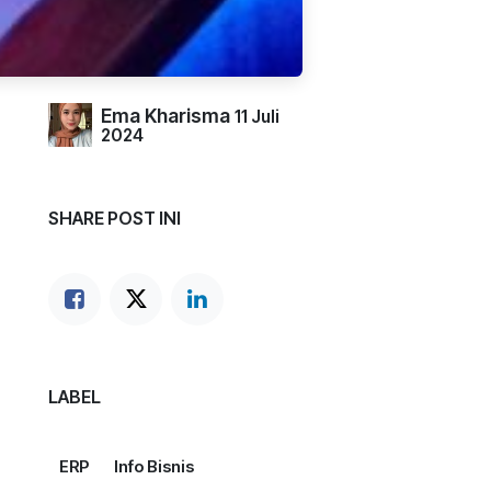
Ema Kharisma
11 Juli
2024
SHARE POST INI
LABEL
ERP
Info Bisnis