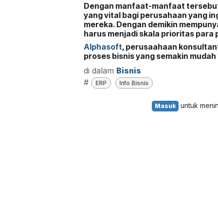
Dengan manfaat-manfaat tersebut, 
yang vital bagi perusahaan yang ing
mereka. Dengan demikin mempunyai
harus menjadi skala prioritas para 
Alphasoft
, perusaahaan konsultan
proses bisnis yang semakin mudah
di dalam
Bisnis
#
ERP
Info Bisnis
untuk meni
Masuk