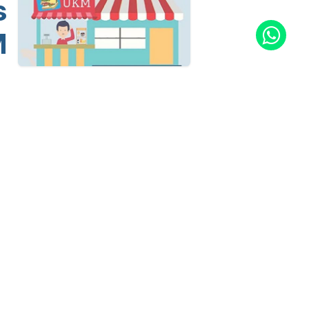
s
M
erhubung dengan kami
Hubungi kami
info@alphasoft.co.id
0821-1035-0461
0813-1010-909