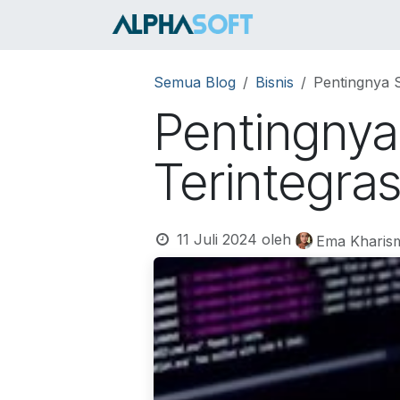
Skip ke Konten
HOME
SER
Semua Blog
Bisnis
Pentingnya S
Pentingnya
Terintegras
11 Juli 2024
oleh
Ema Kharis