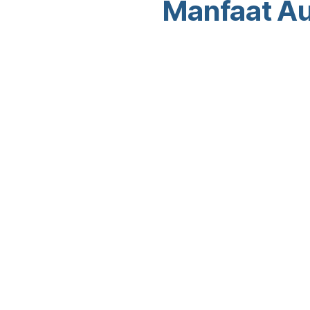
Manfaat Au
Link yang
Tentang kami
Berguna
Kami adalah tim 
Beranda
tujuan untuk meni
About us
produk yang disr
Hubungi kami
untuk menyelesaik
Produk kami dira
ingin mengoptima