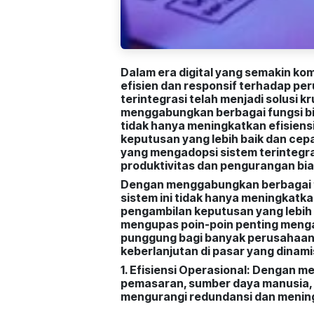
Dalam era digital yang semakin kom
efisien dan responsif terhadap pe
terintegrasi telah menjadi solusi 
menggabungkan berbagai fungsi bis
tidak hanya meningkatkan efisiens
keputusan yang lebih baik dan cep
yang mengadopsi sistem terintegra
produktivitas dan pengurangan bia
Dengan menggabungkan berbagai fu
sistem ini tidak hanya meningkatka
pengambilan keputusan yang lebih b
mengupas poin-poin penting mengap
punggung bagi banyak perusahaan
keberlanjutan di pasar yang dinami
1. Efisiensi Operasional:
Dengan men
pemasaran, sumber daya manusia, 
mengurangi redundansi dan meningk