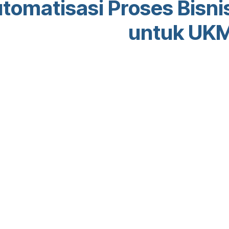
tomatisasi Proses Bisni
untuk UK
T
penuh orang yang bersemangat dengan
ngkatkan hidup semua orang melalui
uptif. Kami membangun produk hebat
an masalah bisnis Anda.
ncang untuk usaha kecil menengah yang
lkan performa mereka.