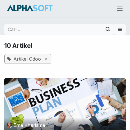
Skip ke Konten
10 Artikel
Artikel Odoo
×
Ema Kharisma