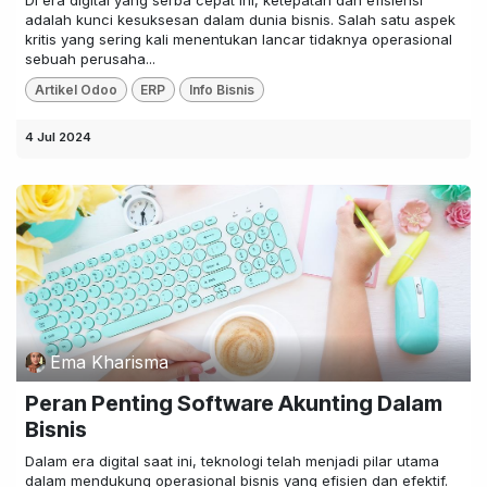
Di era digital yang serba cepat ini, ketepatan dan efisiensi
adalah kunci kesuksesan dalam dunia bisnis. Salah satu aspek
kritis yang sering kali menentukan lancar tidaknya operasional
sebuah perusaha...
Artikel Odoo
ERP
Info Bisnis
4 Jul 2024
Ema Kharisma
Peran Penting Software Akunting Dalam
Bisnis
Dalam era digital saat ini, teknologi telah menjadi pilar utama
dalam mendukung operasional bisnis yang efisien dan efektif.