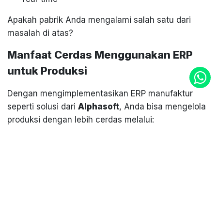
Apakah pabrik Anda mengalami salah satu dari
masalah di atas?
Manfaat Cerdas Menggunakan ERP
untuk Produksi
Dengan mengimplementasikan ERP manufaktur
seperti solusi dari
Alphasoft
, Anda bisa mengelola
produksi dengan lebih cerdas melalui:
1. Perencanaan Produksi yang Akurat
ERP membantu Anda menyusun rencana produksi
berdasarkan permintaan pasar, kapasitas mesin,
dan ketersediaan bahan. Hasilnya? Produksi tidak
lagi berlebihan atau kekurangan.