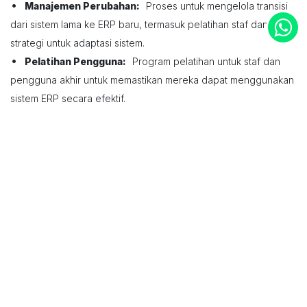
•
Manajemen Perubahan:
Proses untuk mengelola transisi
dari sistem lama ke ERP baru, termasuk pelatihan staf dan
strategi untuk adaptasi sistem.
•
Pelatihan Pengguna:
Program pelatihan untuk staf dan
pengguna akhir untuk memastikan mereka dapat menggunakan
sistem ERP secara efektif.
Integrasi dengan Sistem Eksternal
•
Integrasi Lanjutan:
Kemampuan untuk berintegrasi
dengan sistem eksternal seperti LMS
(Learning Management Systems), sistem pembayaran online,
atau alat analisis data eksternal.
•
API dan Konektor:
Penyediaan API
(Application ProgrammingInterface) dan konektor untuk
integrasi dengan aplikasi dan layanan pihak ketiga.