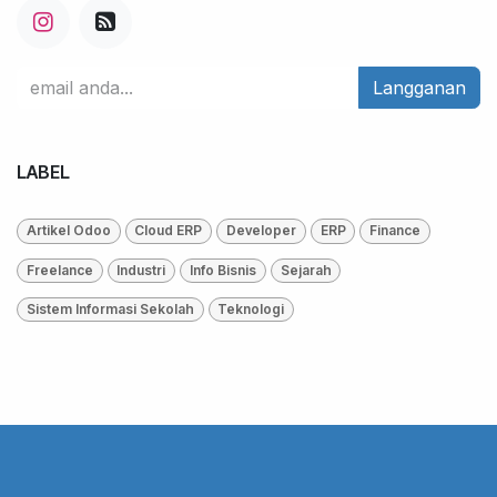
Langganan
LABEL
Artikel Odoo
Cloud ERP
Developer
ERP
Finance
Freelance
Industri
Info Bisnis
Sejarah
Sistem Informasi Sekolah
Teknologi