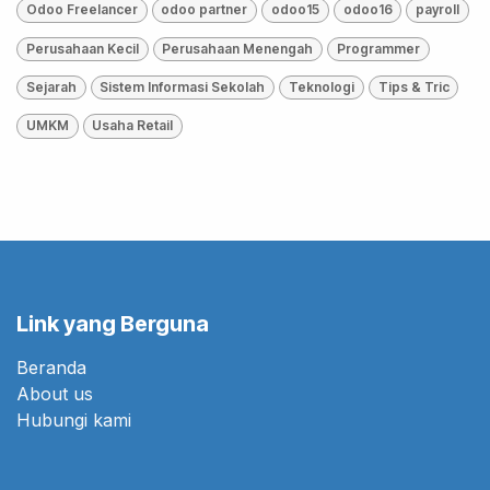
Odoo Freelancer
odoo partner
odoo15
odoo16
payroll
Perusahaan Kecil
Perusahaan Menengah
Programmer
Sejarah
Sistem Informasi Sekolah
Teknologi
Tips & Tric
UMKM
Usaha Retail
Link yang Berguna
Beranda
About us
Hubungi kami