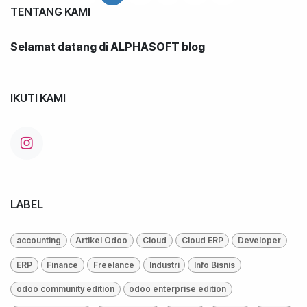
TENTANG KAMI
Selamat datang di ALPHASOFT blog
IKUTI KAMI
LABEL
accounting
Artikel Odoo
Cloud
Cloud ERP
Developer
ERP
Finance
Freelance
Industri
Info Bisnis
odoo community edition
odoo enterprise edition