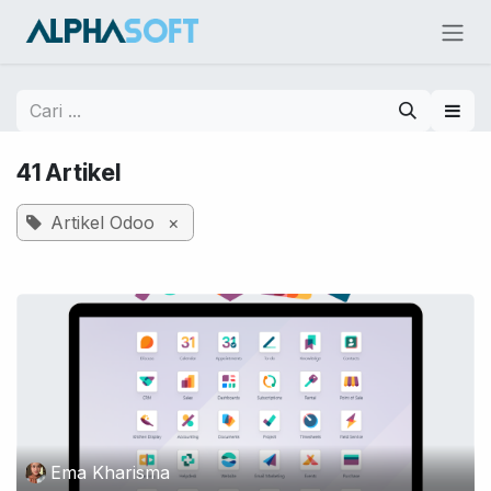
Skip ke Konten
41 Artikel
Artikel Odoo
×
Ema Kharisma