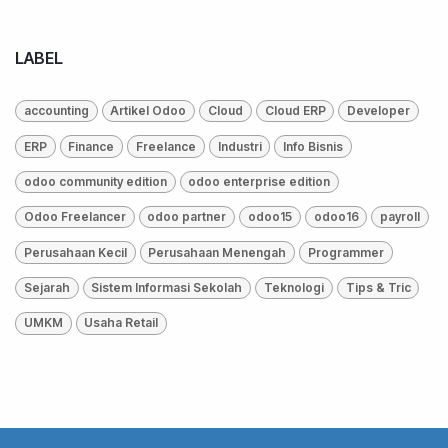
LABEL
accounting
Artikel Odoo
Cloud
Cloud ERP
Developer
ERP
Finance
Freelance
Industri
Info Bisnis
odoo community edition
odoo enterprise edition
Odoo Freelancer
odoo partner
odoo15
odoo16
payroll
Perusahaan Kecil
Perusahaan Menengah
Programmer
Sejarah
Sistem Informasi Sekolah
Teknologi
Tips & Tric
UMKM
Usaha Retail