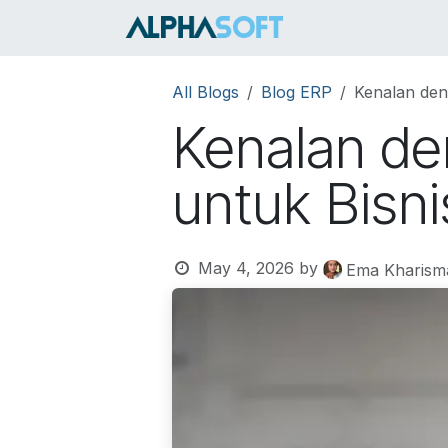
Skip to Content
HOME
SER
All Blogs
Blog ERP
Kenalan den
Kenalan de
untuk Bisn
May 4, 2026
by
Ema Kharism