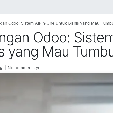
VICES
SOLUTIONS
COURSES
PORTOFO
gan Odoo: Sistem All-in-One untuk Bisnis yang Mau Tumb
ngan Odoo: Sistem
is yang Mau Tumb
| No comments yet
a