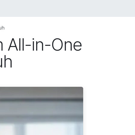
LIO
JOBS
BLOG
SHOP
CONTACT US
uh
 All-in-One
uh