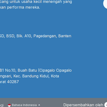
ncang untuk usaha kecil menengah yang
lkan performa mereka.
BSD, BSD, Blk. A10, Pagedangan, Banten
1 No.10, Buah Batu (Cipagalo Cipagalo
ngsari, Kec. Bandung Kidul, Kota
rat 40287
Dipersembahkan oleh
gi
Bahasa Indonesia