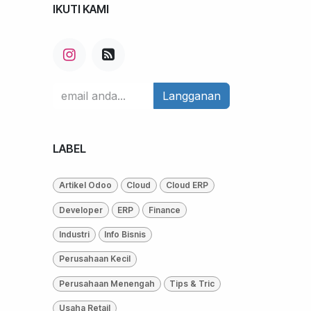
IKUTI KAMI
Langganan
LABEL
Artikel Odoo
Cloud
Cloud ERP
Developer
ERP
Finance
Industri
Info Bisnis
Perusahaan Kecil
Perusahaan Menengah
Tips & Tric
Usaha Retail