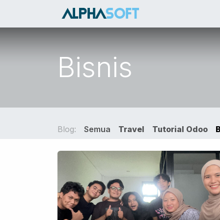
Skip ke Konten
HOME
SER
Bisnis
Blog:
Semua
Travel
Tutorial Odoo
B