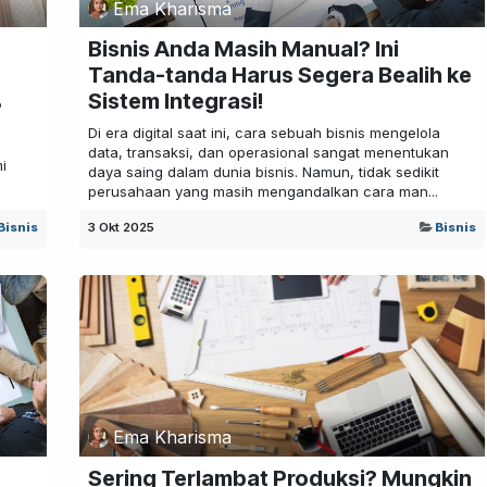
Ema Kharisma
Bisnis Anda Masih Manual? Ini
Tanda-tanda Harus Segera Bealih ke
Sistem Integrasi!
P
Di era digital saat ini, cara sebuah bisnis mengelola
data, transaksi, dan operasional sangat menentukan
i
daya saing dalam dunia bisnis. Namun, tidak sedikit
perusahaan yang masih mengandalkan cara man...
Bisnis
3 Okt 2025
Bisnis
Ema Kharisma
Sering Terlambat Produksi? Mungkin