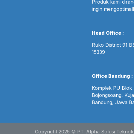
Produk kami dira
ingin mengoptima
Head Office :
Ruko District 91 
15339
Office Bandung :
Komplek PU Blok B
Bojongsoang, Kuja
Bandung, Jawa Ba
Copyright 2025 © PT. Alpha Solusi Teknolo