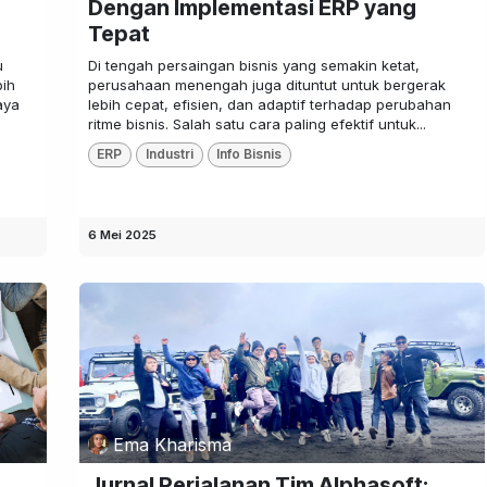
Dengan Implementasi ERP yang
Tepat
u
Di tengah persaingan bisnis yang semakin ketat,
bih
perusahaan menengah juga dituntut untuk bergerak
aya
lebih cepat, efisien, dan adaptif terhadap perubahan
ritme bisnis. Salah satu cara paling efektif untuk...
ERP
Industri
Info Bisnis
6 Mei 2025
Ema Kharisma
Jurnal Perjalanan Tim Alphasoft: